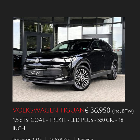
VOLKSWAGEN TIGUAN
€ 36.950
(Incl. BTW)
1.5 eTSI GOAL - TREKH. - LED PLUS - 360 GR. - 18
INCH
Bouwjaar 2025
16639 Km
Benzine