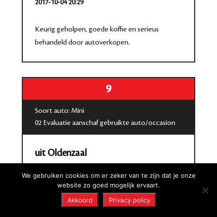
2017-10-04 20:29
Keurig geholpen, goede koffie en serieus
behandeld door autoverkopen.
9
Soort auto: Mini
02 Evaluatie aanschaf gebruikte auto/occasion
uit Oldenzaal
2017-09-06 12:11
We gebruiken cookies om er zeker van te zijn dat je onze
website zo goed mogelijk ervaart.
Een goede ervaring. Ik ben netjes geholpen en
Akkoord
Privacy policy
begeleid. Klantvriendelijk was de verkoper.