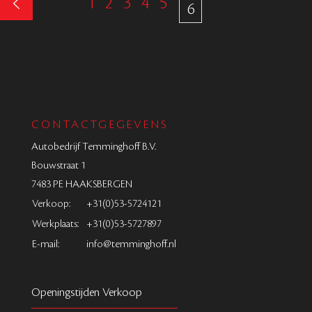
1
2
3
4
5
6
CONTACTGEGEVENS
Autobedrijf Temminghoff B.V.
Bouwstraat 1
7483 PE HAAKSBERGEN
Verkoop:
+31(0)53-5724121
Werkplaats:
+31(0)53-5727897
E-mail:
info@temminghoff.nl
Openingstijden Verkoop