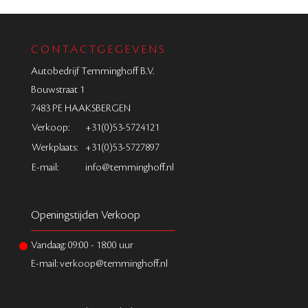
CONTACTGEGEVENS
Autobedrijf Temminghoff B.V.
Bouwstraat 1
7483 PE HAAKSBERGEN
Verkoop:
+31(0)53-5724121
Werkplaats:
+31(0)53-5727897
E-mail:
info@temminghoff.nl
Openingstijden Verkoop
Vandaag:
09:00
-
18:00
uur
E-mail: verkoop@temminghoff.nl