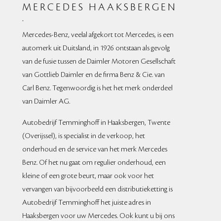
Uw audi, volkswagen, bmw, mini
MERCEDES HAAKSBERGEN
& mercedes-benz specialist
.
Mercedes-Benz, veelal afgekort tot Mercedes, is een
BEKIJK AANBOD
automerk uit Duitsland, in 1926 ontstaan als gevolg
van de fusie tussen de Daimler Motoren Gesellschaft
van Gottlieb Daimler en de firma Benz & Cie. van
Carl Benz. Tegenwoordig is het het merk onderdeel
van Daimler AG.
Autobedrijf Temminghoff in Haaksbergen, Twente
(Overijssel), is specialist in de verkoop, het
onderhoud en de service van het merk Mercedes
Benz. Of het nu gaat om regulier onderhoud, een
kleine of een grote beurt, maar ook voor het
vervangen van bijvoorbeeld een distributieketting is
Autobedrijf Temminghoff het juiste adres in
Haaksbergen voor uw Mercedes. Ook kunt u bij ons