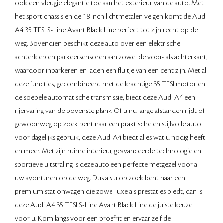
ook een vleugje elegantie toe aan het exterieur van de auto. Met
het sport chassis en de 18 inch lichtmetalen velgen komt de Audi
A4 35 TFSI S-Line Avant Black Line perfect tot zijn recht op de
weg. Bovendien beschikt deze auto over een elektrische
achterklep en parkeersensoren aan zowel de voor- als achterkant,
waardoor inparkeren en laden een fluitje van een cent zijn. Met al
deze functies, gecombineerd met de krachtige 35 TFSI motor en
de soepele automatische transmissie, biedt deze Audi A4 een
rijervaring van de bovenste plank. Of u nu lange afstanden rijdt of
gewoonweg op zoek bent naar een praktische en stijlvolle auto
voor dagelijks gebruik, deze Audi A4 biedt alles wat u nodig heeft
en meer. Met zijn ruime interieur, geavanceerde technologie en
sportieve uitstraling is deze auto een perfecte metgezel voor al
uw avonturen op de weg. Dus als u op zoek bent naar een
premium stationwagen die zowel luxe als prestaties biedt, dan is
deze Audi A4 35 TFSI S-Line Avant Black Line de juiste keuze
voor u. Kom langs voor een proefrit en ervaar zelf de