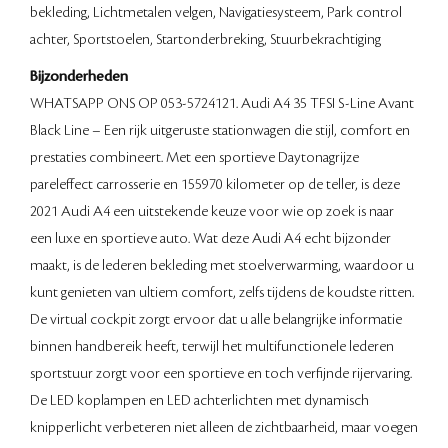
bekleding, Lichtmetalen velgen, Navigatiesysteem, Park control
achter, Sportstoelen, Startonderbreking, Stuurbekrachtiging
Bijzonderheden
WHATSAPP ONS OP 053-5724121. Audi A4 35 TFSI S-Line Avant
Black Line – Een rijk uitgeruste stationwagen die stijl, comfort en
prestaties combineert. Met een sportieve Daytonagrijze
pareleffect carrosserie en 155970 kilometer op de teller, is deze
2021 Audi A4 een uitstekende keuze voor wie op zoek is naar
een luxe en sportieve auto. Wat deze Audi A4 echt bijzonder
maakt, is de lederen bekleding met stoelverwarming, waardoor u
kunt genieten van ultiem comfort, zelfs tijdens de koudste ritten.
De virtual cockpit zorgt ervoor dat u alle belangrijke informatie
binnen handbereik heeft, terwijl het multifunctionele lederen
sportstuur zorgt voor een sportieve en toch verfijnde rijervaring.
De LED koplampen en LED achterlichten met dynamisch
knipperlicht verbeteren niet alleen de zichtbaarheid, maar voegen