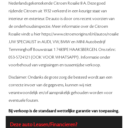
Nederlands gekentekende Citroen Rosalie 8 A. Deze goed
rijdende Citroen uit 1932 verkeerd in een keurige staat van
interieur en exterieur. De auto is door ons recent voorzien van
de onderhoudsinspectie. Meer informatie over de Citroen
Rosalie vindt u hier https://www.citroenorigins.nl/nl/autos/rosalie
.UW SPECIALIST in AUDI, VW, BMW en MINI Autobedrijf
Temminghoff Bouwstraat 1 7483PE HAAKSBERGEN. Ons tel.nr.:
053-5724121 (OOK VOOR WHATSAPP!) . Informatie onder
voorbehoud van vergissingen en tussentijdse verkoop.
Disclaimer: Ondanks de grote zorg die besteed wordt aan een
correcte invoer van de gegevens, kunnen wij niet
verantwoordelijk en/of aansprakelijk gehouden worden voor
eventuele fouten.
Bij verkoop is de standaard wettelijke garantie van toepassing.
Deze auto Leasen/Financieren?