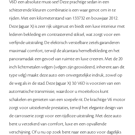
V6D een absolute must-see! Deze prachtige sedan in een
schitterende kleuren combinatie is een waar genot om in te
rijden. Met een kilometerstand van 133732 en bouwjaar 2012.
Deze Jaguar XJ is zeer rijk uitgerust en biedt een luxe interieur met
lederen bekleding en contrasterend stiksel, wat zorgt voor een
verfijnde uitstraling. De elektrisch verstelbare zetels garanderen
maximaal comfort, terwijl de alcantara hemelbekleding en het
panoramadak een gevoel van ruimte en luxe creeren. Met de 20
inch lichtmetalen velgen (velgen zijn geoxideerd, inherent aan dit
type velg) maakt deze auto een onvergetelijke indruk, zowel op
de weg als in de stad. Deze Jaguar XJ 3.0 V6D is voorzien van een
automatische transmissie, waardoor u moeiteloos kunt
schakelen en genieten van een soepele rit. De krachtige V6 motor
zorgt voor uitstekende prestaties, terwijl het elegante design van
de carrosserie zorgt voor een tijdloze uitstraling. Met deze auto
bent u verzekerd van comfort, luxe en een opvallende
verschijning. Of u nu op zoek bent naar een auto voor dagelijks