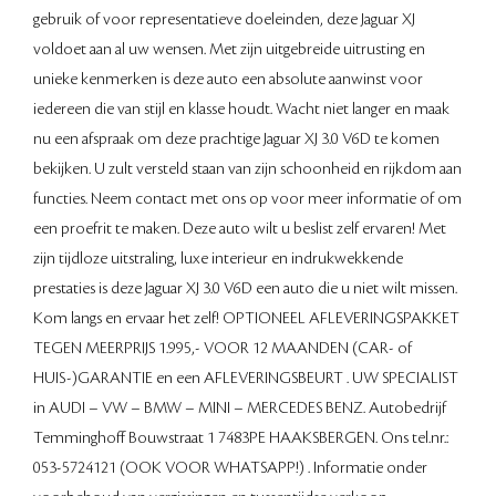
gebruik of voor representatieve doeleinden, deze Jaguar XJ
voldoet aan al uw wensen. Met zijn uitgebreide uitrusting en
unieke kenmerken is deze auto een absolute aanwinst voor
iedereen die van stijl en klasse houdt. Wacht niet langer en maak
nu een afspraak om deze prachtige Jaguar XJ 3.0 V6D te komen
bekijken. U zult versteld staan van zijn schoonheid en rijkdom aan
functies. Neem contact met ons op voor meer informatie of om
een proefrit te maken. Deze auto wilt u beslist zelf ervaren! Met
zijn tijdloze uitstraling, luxe interieur en indrukwekkende
prestaties is deze Jaguar XJ 3.0 V6D een auto die u niet wilt missen.
Kom langs en ervaar het zelf! OPTIONEEL AFLEVERINGSPAKKET
TEGEN MEERPRIJS 1.995,- VOOR 12 MAANDEN (CAR- of
HUIS-)GARANTIE en een AFLEVERINGSBEURT . UW SPECIALIST
in AUDI – VW – BMW – MINI – MERCEDES BENZ. Autobedrijf
Temminghoff Bouwstraat 1 7483PE HAAKSBERGEN. Ons tel.nr.:
053-5724121 (OOK VOOR WHATSAPP!) . Informatie onder