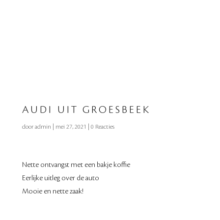
AUDI UIT GROESBEEK
door
admin
|
mei 27, 2021
|
0 Reacties
Nette ontvangst met een bakje koffie
Eerlijke uitleg over de auto
Mooie en nette zaak!