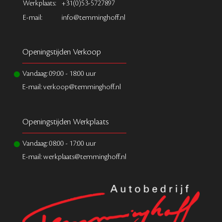
Werkplaats:
+31(0)53-5727897
E-mail:
info@temminghoff.nl
Openingstijden Verkoop
Vandaag:
09:00
-
18:00
uur
E-mail: verkoop@temminghoff.nl
Openingstijden Werkplaats
Vandaag:
08:00
-
17:00
uur
E-mail: werkplaats@temminghoff.nl