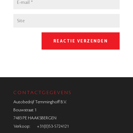
CONTACTGEGEVENS
Autobedrijf Temminghoff B.V.
Bouwstraat 1
7483 PE HAAKSBERGEN
Verkoop:
+31(0)53-5724121