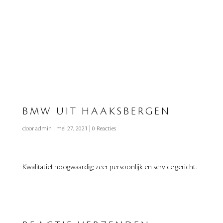
BMW UIT HAAKSBERGEN
door
admin
|
mei 27, 2021
|
0 Reacties
Kwalitatief hoogwaardig; zeer persoonlijk en service gericht.