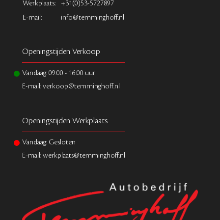
Werkplaats:
+31(0)53-5727897
E-mail:
info@temminghoff.nl
Openingstijden Verkoop
Vandaag:
09:00
-
16:00
uur
E-mail: verkoop@temminghoff.nl
Openingstijden Werkplaats
Vandaag: Gesloten
E-mail: werkplaats@temminghoff.nl