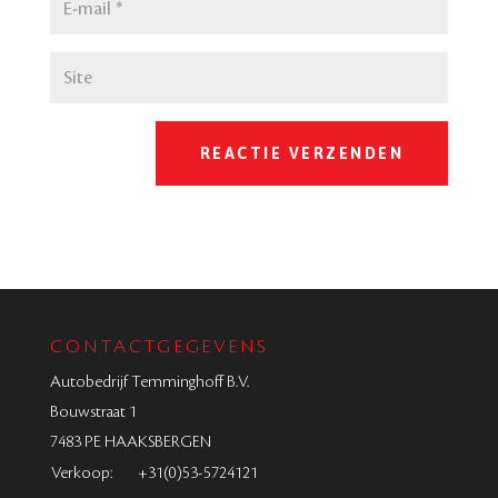
CONTACTGEGEVENS
Autobedrijf Temminghoff B.V.
Bouwstraat 1
7483 PE HAAKSBERGEN
Verkoop:
+31(0)53-5724121