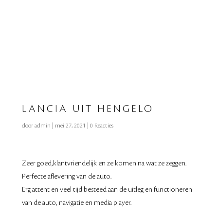
LANCIA UIT HENGELO
door
admin
|
mei 27, 2021
|
0 Reacties
Zeer goed,klantvriendelijk en ze komen na wat ze zeggen.
Perfecte aflevering van de auto.
Erg attent en veel tijd besteed aan de uitleg en functioneren
van de auto, navigatie en media player.