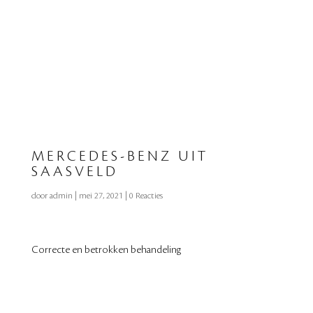
MERCEDES-BENZ UIT
SAASVELD
door
admin
|
mei 27, 2021
|
0 Reacties
Correcte en betrokken behandeling