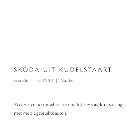
SKODA UIT KUDELSTAART
door
admin
|
mei 27, 2021
|
0 Reacties
Zeer net en betrouwbaar autobedrijf, verzorgde uitstraling
met mooie gebruikte auto's.